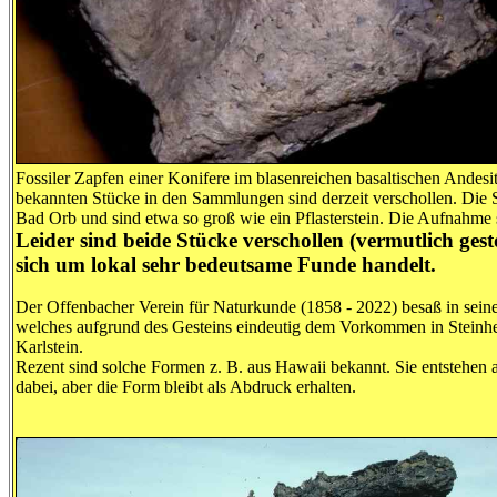
Fossiler Zapfen einer Konifere im blasenreichen basaltischen Andesi
bekannten Stücke in den Sammlungen sind derzeit verschollen. D
Bad Orb und sind etwa so groß wie ein Pflasterstein. Die Aufnahme
Leider sind beide Stücke verschollen (vermutlich gest
sich um lokal sehr bedeutsame Funde handelt.
Der Offenbacher Verein für Naturkunde (1858 - 2022) besaß in sei
welches aufgrund des Gesteins eindeutig dem Vorkommen in Steinhe
Karlstein.
Rezent sind solche Formen z. B. aus Hawaii bekannt. Sie entstehen
dabei, aber die Form bleibt als Abdruck erhalten.