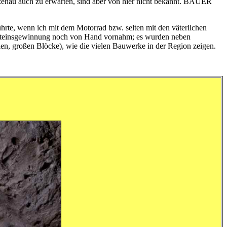
lzenau auch zu erwarten, sind aber von hier nicht bekannt. BAUER
hrte, wenn ich mit dem Motorrad bzw. selten mit den väterlichen
Gesteinsgewinnung noch von Hand vornahm; es wurden neben
ien, großen Blöcke), wie die vielen Bauwerke in der Region zeigen.