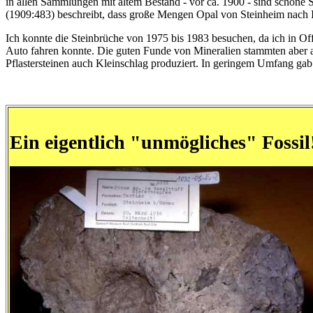
in allen Sammlungen mit altem Bestand - vor ca. 1900 - sind schöne
(1909:483) beschreibt, dass große Mengen Opal von Steinheim nach 
Ich konnte die Steinbrüche von 1975 bis 1983 besuchen, da ich in Of
Auto fahren konnte. Die guten Funde von Mineralien stammten aber
Pflastersteinen auch Kleinschlag produziert. In geringem Umfang gab
Ein eigentlich "unmögliches" Fossil