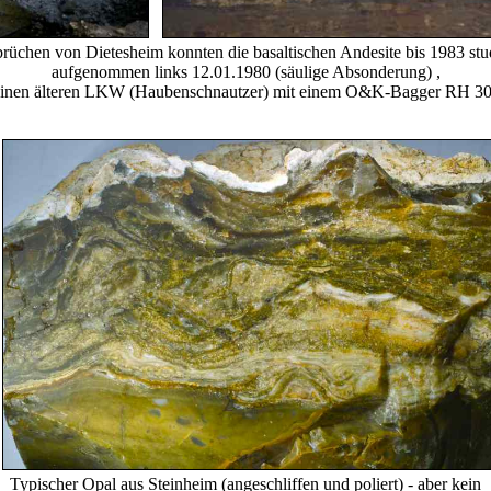
brüchen von Dietesheim konnten die basaltischen Andesite bis 1983 stu
aufgenommen links 12.01.1980 (säulige Absonderung) ,
 einen älteren LKW (Haubenschnautzer) mit einem O&K-Bagger RH 30 
Typischer Opal aus Steinheim (angeschliffen und poliert) - aber kein